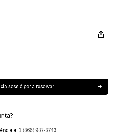
icia sessió per a reservar
unta?
tència al
1 (866) 987-3743