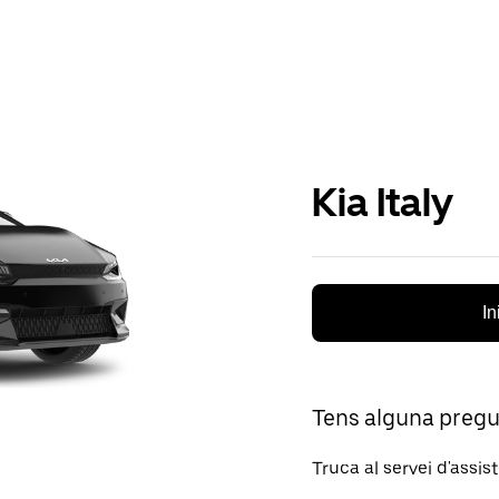
Kia Italy
In
Tens alguna preg
Truca al servei d'assis