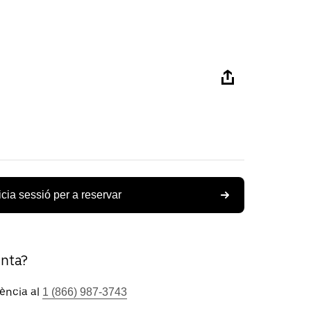
icia sessió per a reservar
unta?
tència al
1 (866) 987-3743