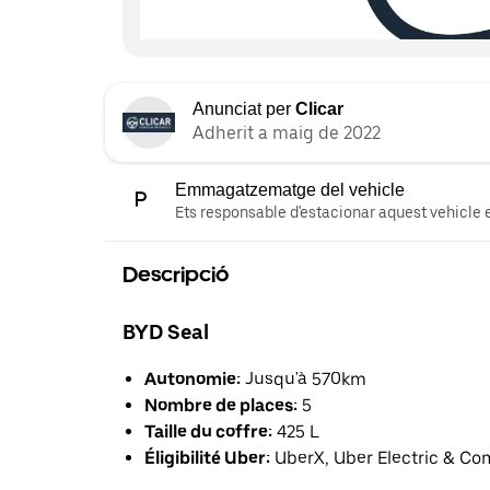
Anunciat per
Clicar
Adherit a maig de 2022
Emmagatzematge del vehicle
Ets responsable d'estacionar aquest vehicle e
Descripció
BYD Seal
Autonomie:
Jusqu'à 570km
Nombre de places:
5
Taille du coffre:
425 L
Éligibilité Uber:
UberX, Uber Electric & Co