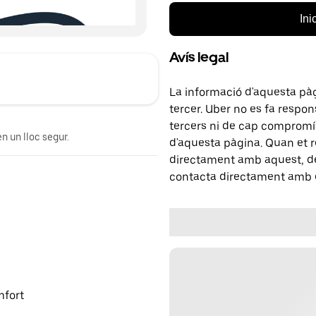
Ini
Avís legal
La informació d'aquesta pà
tercer. Uber no es fa respo
tercers ni de cap compromís
n un lloc segur.
d'aquesta pàgina. Quan et r
directament amb aquest, del
contacta directament amb e
mfort