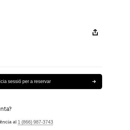
icia sessió per a reservar
unta?
tència al
1 (866) 987-3743