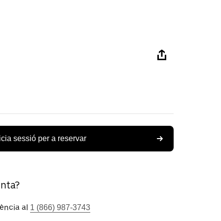
icia sessió per a reservar
unta?
tència al
1 (866) 987-3743