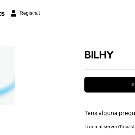
ts
Registra't
BILHY
In
Tens alguna preg
Truca al servei d'assis