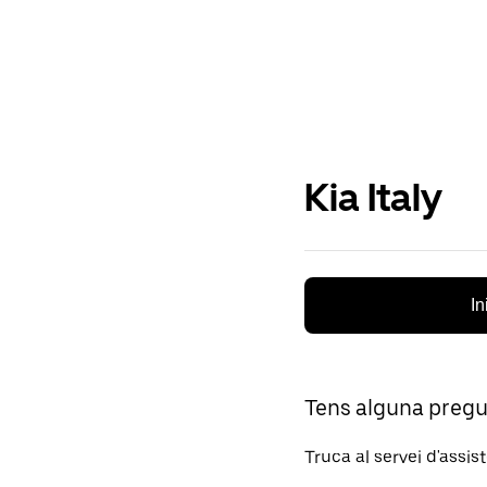
Kia Italy
In
Tens alguna preg
Truca al servei d'assis