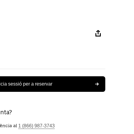
icia sessió per a reservar
unta?
tència al
1 (866) 987-3743