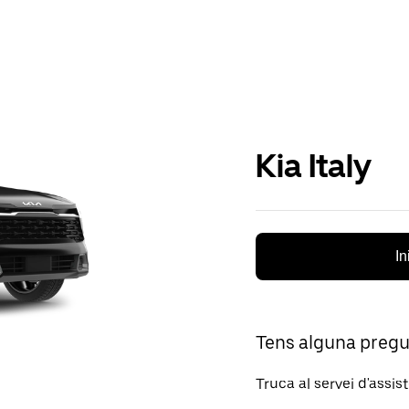
Kia Italy
In
Tens alguna preg
Truca al servei d'assis