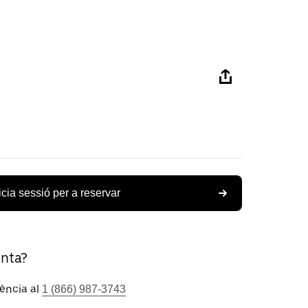
icia sessió per a reservar
unta?
tència al
1 (866) 987-3743