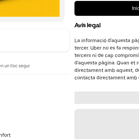
Ini
Avís legal
La informació d'aquesta pà
tercer. Uber no es fa respo
tercers ni de cap compromís
d'aquesta pàgina. Quan et r
n un lloc segur.
directament amb aquest, del
contacta directament amb e
mfort