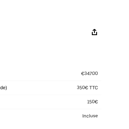
€347.00
350€ TTC
 de)
150€
Incluse