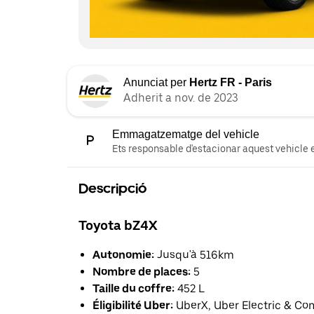
Anunciat per
Hertz FR - Paris
Adherit a nov. de 2023
Emmagatzematge del vehicle
Ets responsable d'estacionar aquest vehicle e
Descripció
Toyota bZ4X
Autonomie:
Jusqu'à 516km
Nombre de places:
5
Taille du coffre:
452 L
Éligibilité Uber:
UberX, Uber Electric & Co