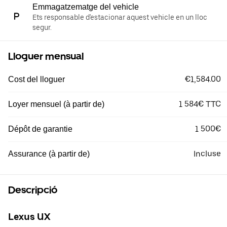
Emmagatzematge del vehicle
Ets responsable d'estacionar aquest vehicle en un lloc
segur.
Lloguer mensual
€1,584.00
Cost del lloguer
1 584€ TTC
Loyer mensuel (à partir de)
1 500€
Dépôt de garantie
Incluse
Assurance (à partir de)
Descripció
Lexus UX