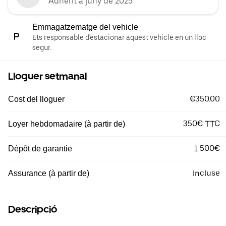
Adherit a juny de 2025
Emmagatzematge del vehicle
Ets responsable d'estacionar aquest vehicle en un lloc
segur.
Lloguer setmanal
€350.00
Cost del lloguer
350€ TTC
Loyer hebdomadaire (à partir de)
1 500€
Dépôt de garantie
Incluse
Assurance (à partir de)
Descripció