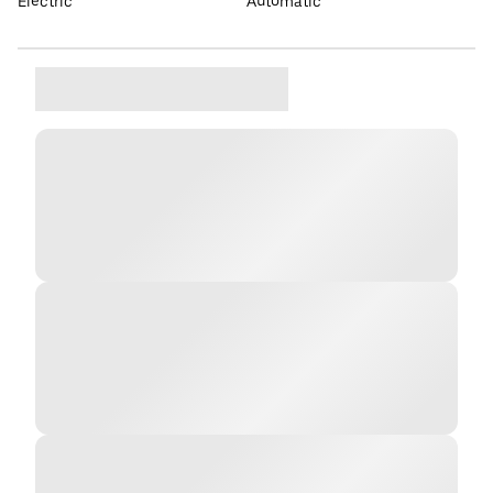
Elèctric
Automàtic