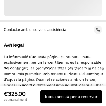
Contactar amb el servei d'assistència
Avís legal
La informació d'aquesta pàgina és proporcionada
exclusivament per un tercer. Uber no es fa responsable
del contingut, les promocions fetes per tercers ni de cap
compromís posterior amb tercers derivats del contingut
d'aquesta pàgina. Quan et relaciones amb un tercer,
signes un acord directament amb aquest, del qual Uber
no és part. Si tens preguntes, contacta directament amb
€325.00
Inicia sessió per a reservar
el tercer.
setmanalment