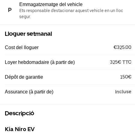
Emmagatzematge del vehicle
Ets responsable d'estacionar aquest vehicle en un lloc
segur.
Lloguer setmanal
€325.00
Cost del lloguer
325€ TTC
Loyer hebdomadaire (à partir de)
150€
Dépôt de garantie
Incluse
Assurance (à partir de)
Descripció
Kia Niro EV