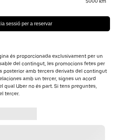
5000 km
cia sessió per a reservar
gina és proporcionada exclusivament per un
nsable del contingut, les promocions fetes per
 posterior amb tercers derivats del contingut
elaciones amb un tercer, signes un acord
 qual Uber no és part. Si tens preguntes,
l tercer.