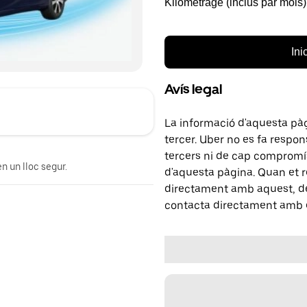
Kilométrage (inclus par mois)
Ini
Avís legal
La informació d'aquesta pà
tercer. Uber no es fa respo
tercers ni de cap compromís
n un lloc segur.
d'aquesta pàgina. Quan et r
directament amb aquest, del
contacta directament amb e