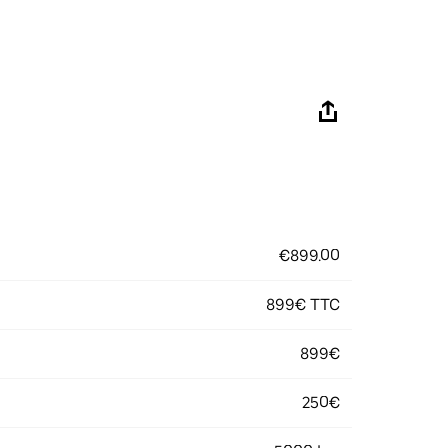
€899.00
899€ TTC
899€
250€