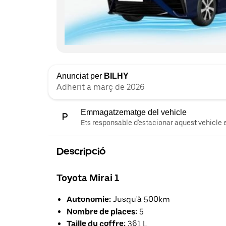
Anunciat per
BILHY
Adherit a març de 2026
Emmagatzematge del vehicle
Ets responsable d'estacionar aquest vehicle e
Descripció
Toyota Mirai 1
Autonomie:
Jusqu'à 500km
Nombre de places:
5
Taille du coffre:
361 L