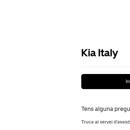
Kia Italy
In
Tens alguna preg
Truca al servei d'assis