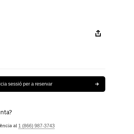
icia sessió per a reservar
unta?
tència al
1 (866) 987-3743