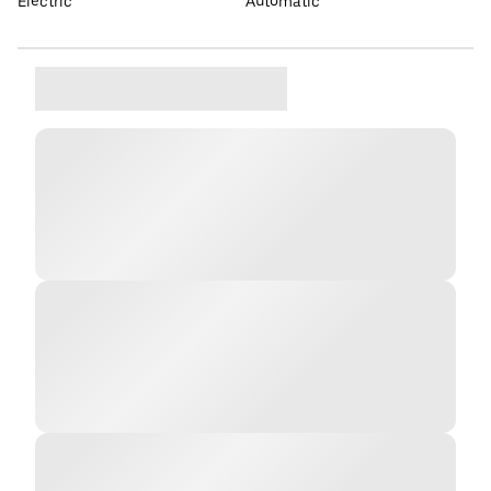
Elèctric
Automàtic