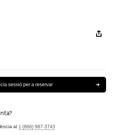
icia sessió per a reservar
unta?
tència al
1 (866) 987-3743