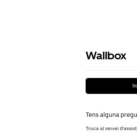
Wallbox
In
Tens alguna preg
Truca al servei d'assis