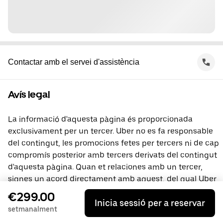
Contactar amb el servei d'assistència
Avís legal
La informació d'aquesta pàgina és proporcionada
exclusivament per un tercer. Uber no es fa responsable
del contingut, les promocions fetes per tercers ni de cap
compromís posterior amb tercers derivats del contingut
d'aquesta pàgina. Quan et relaciones amb un tercer,
signes un acord directament amb aquest, del qual Uber
no és part. Si tens preguntes, contacta directament amb
€299.00
Inicia sessió per a reservar
el tercer.
setmanalment