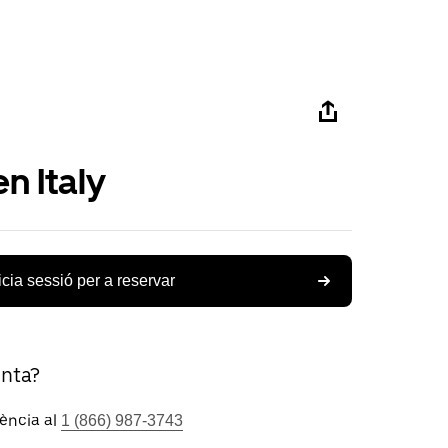
n Italy
icia sessió per a reservar
unta?
tència al
1 (866) 987-3743