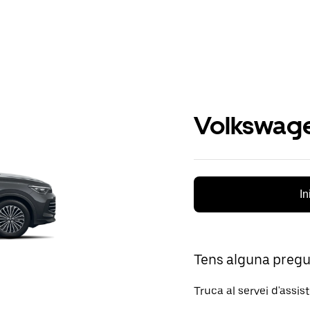
Volkswage
In
Tens alguna preg
Truca al servei d'assis