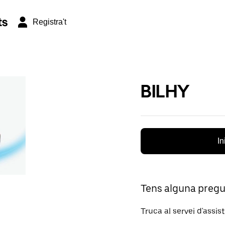
ts
Registra't
BILHY
In
Tens alguna preg
Truca al servei d'assis