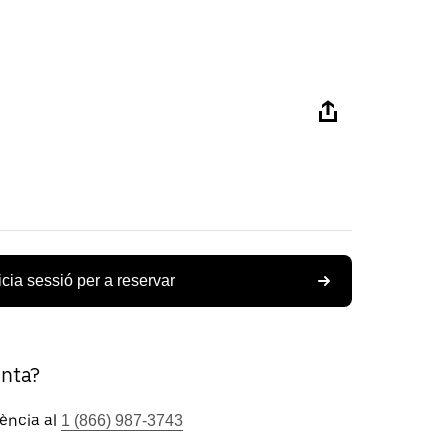
icia sessió per a reservar
unta?
tència al
1 (866) 987-3743