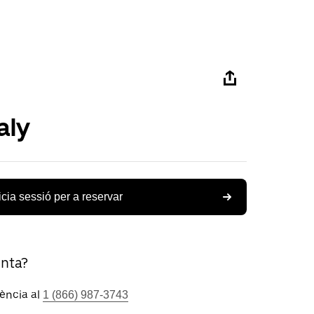
aly
icia sessió per a reservar
unta?
tència al
1 (866) 987-3743