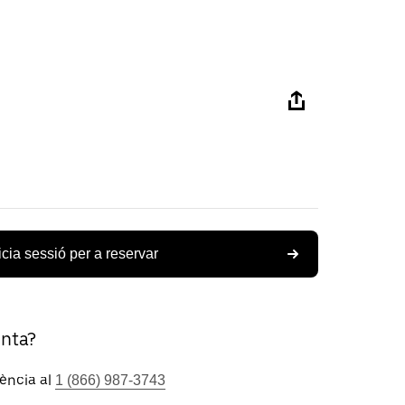
icia sessió per a reservar
unta?
tència al
1 (866) 987-3743