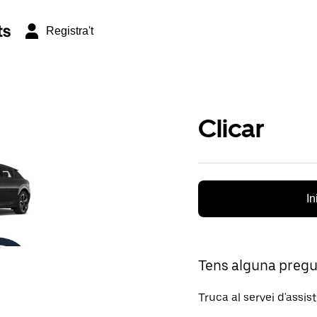
ts
Registra't
Clicar
In
Tens alguna preg
Truca al servei d'assis