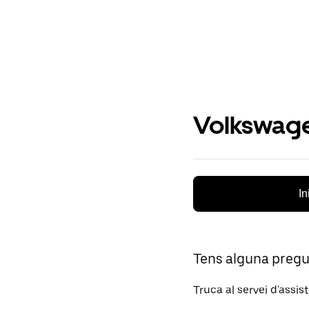
Volkswage
In
Tens alguna preg
Truca al servei d'assis