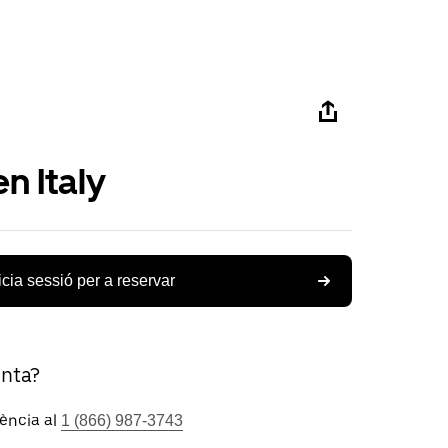
n Italy
icia sessió per a reservar
unta?
tència al
1 (866) 987-3743