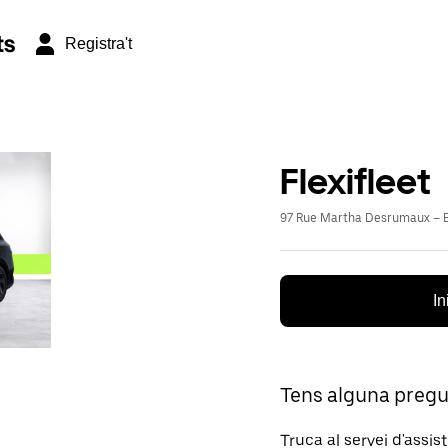
ts
Registra't
Flexifleet
97 Rue Martha Desrumaux – E
In
Tens alguna preg
Truca al servei d'assis