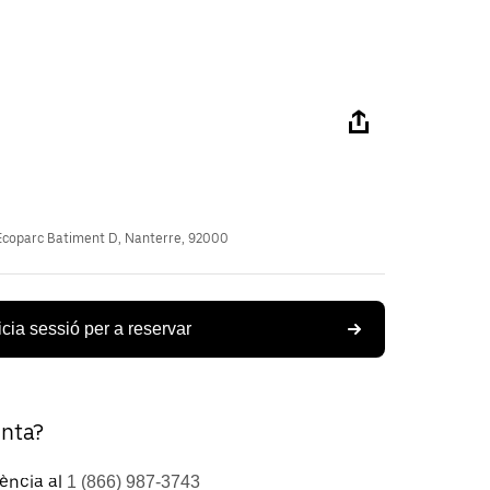
coparc Batiment D, Nanterre, 92000
icia sessió per a reservar
unta?
tència al
1 (866) 987-3743