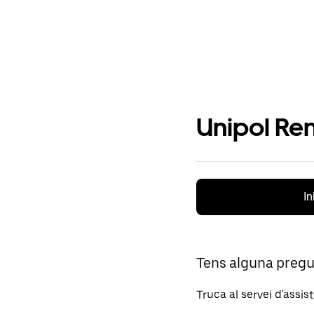
Unipol Ren
In
Tens alguna preg
Truca al servei d'assis