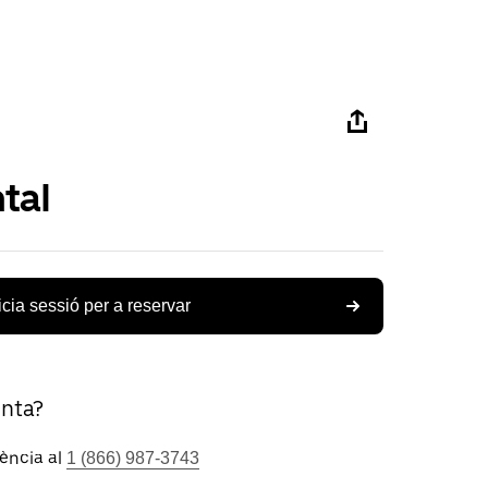
tal
icia sessió per a reservar
unta?
tència al
1 (866) 987-3743