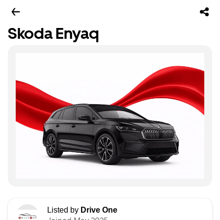
Skoda Enyaq
Listed by
Drive One