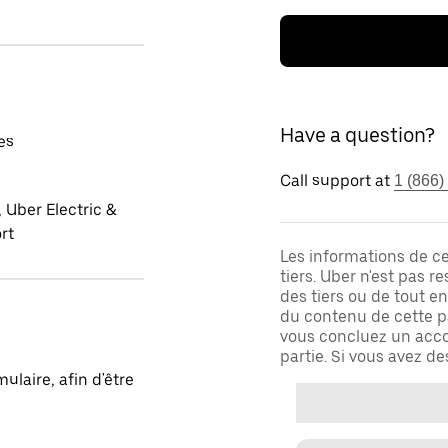
Have a question?
es
Call support at
1 (866)
 Uber Electric &
rt
Les informations de c
tiers. Uber n'est pas 
des tiers ou de tout e
du contenu de cette pa
vous concluez un acco
partie. Si vous avez d
laire, afin d'être