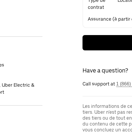
Type de
Locati
contrat
Assurance (à partir
es
Have a question?
Call support at
1 (866)
 Uber Electric &
rt
Les informations de c
tiers. Uber n'est pas 
des tiers ou de tout e
du contenu de cette pa
vous concluez un acco