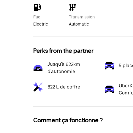
Fuel
Transmission
Electric
Automatic
Perks from the partner
Jusqu'à 622km
5 plac
d'autonomie
UberX,
822 L de coffre
Comfo
Comment ça fonctionne ?