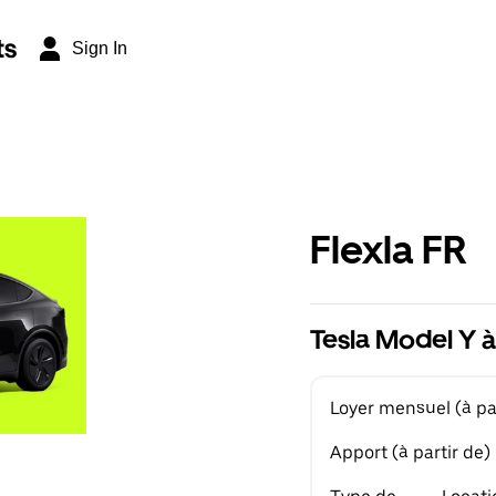
ts
Sign In
Flexla FR
Tesla Model Y à
Loyer mensuel (à par
Apport (à partir de)