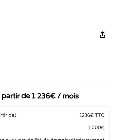
 partir de 1 236€ / mois
tir de)
1236€ TTC
1 000€