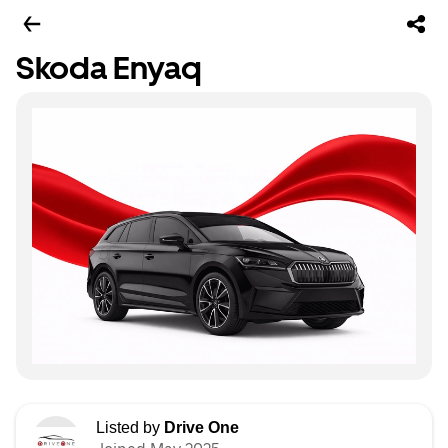
Skoda Enyaq
Listed by
Drive One