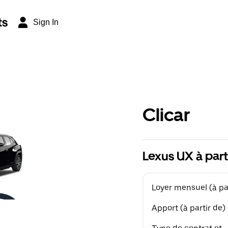
ts
Sign In
Clicar
Lexus UX à part
Loyer mensuel (à par
Apport (à partir de)