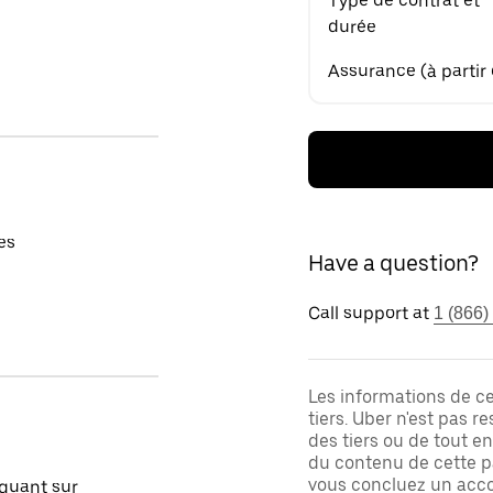
Type de contrat et
durée
Assurance (à partir
es
Have a question?
Call support at
1 (866)
Les informations de c
tiers. Uber n'est pas 
des tiers ou de tout e
du contenu de cette pa
vous concluez un acco
quant sur