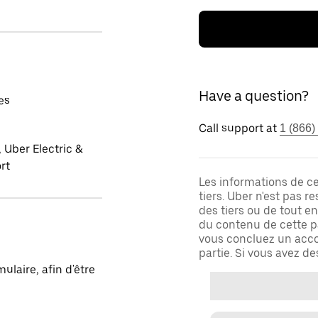
Have a question?
es
Call support at
1 (866)
 Uber Electric &
rt
Les informations de c
tiers. Uber n'est pas 
des tiers ou de tout e
du contenu de cette pa
vous concluez un acco
partie. Si vous avez d
laire, afin d'être