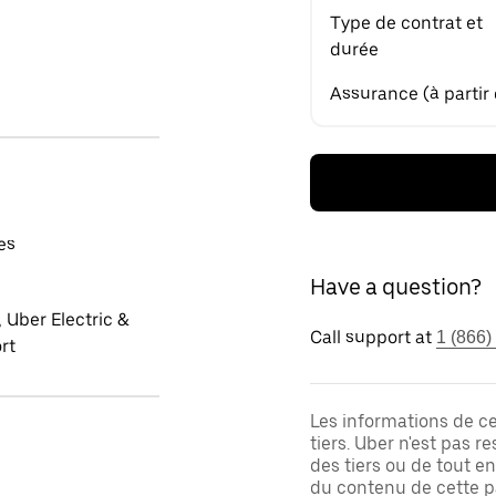
Type de contrat et
durée
Assurance (à partir
es
Have a question?
 Uber Electric &
Call support at
1 (866)
rt
Les informations de c
tiers. Uber n'est pas 
des tiers ou de tout e
du contenu de cette pa