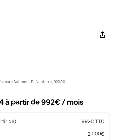
coparc Batiment D, Nanterre, 92000
 à partir de 992€ / mois
tir de)
992€ TTC
2 000€