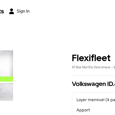
ts
Sign In
Flexifleet
97 Rue Martha Desrumaux – E
Volkswagen ID.4
Loyer mensuel (à par
Apport