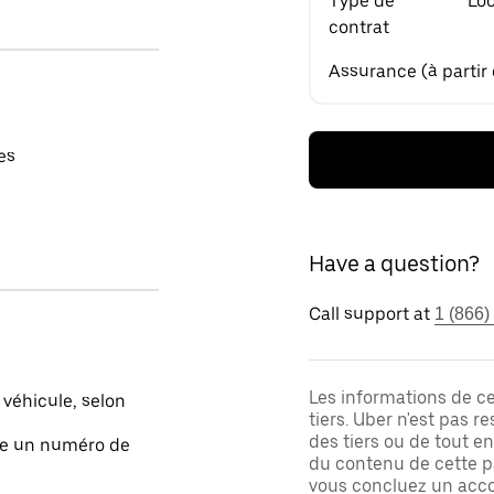
Type de
Loc
contrat
Assurance (à partir
es
Have a question?
Call support at
1 (866)
Les informations de c
 véhicule, selon
tiers. Uber n'est pas 
des tiers ou de tout e
ite un numéro de
du contenu de cette pa
vous concluez un acco