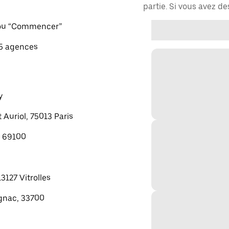
partie. Si vous avez d
" ou “Commencer”
 5 agences
y
 Auriol, 75013 Paris
, 69100
13127 Vitrolles
gnac, 33700