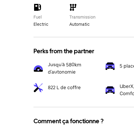
Fuel
Transmission
Electric
Automatic
Perks from the partner
Jusqu'à 580km
5 plac
d'autonomie
UberX,
822 L de coffre
Comfo
Comment ça fonctionne ?