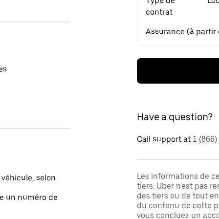
Type de
Loc
contrat
Assurance (à partir
es
Have a question?
Call support at
1 (866)
Les informations de c
 véhicule, selon
tiers. Uber n'est pas 
des tiers ou de tout e
ite un numéro de
du contenu de cette pa
vous concluez un acco