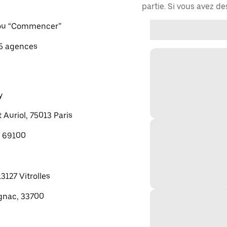
partie. Si vous avez d
" ou “Commencer”
 5 agences
y
 Auriol, 75013 Paris
, 69100
13127 Vitrolles
gnac, 33700