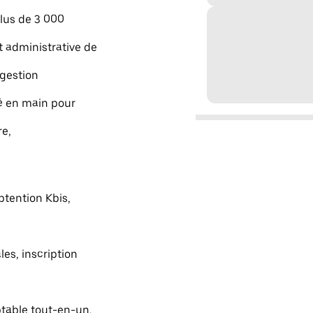
lus de 3 000
 administrative de
 gestion
lé en main pour
re,
btention Kbis,
les, inscription
table tout-en-un,