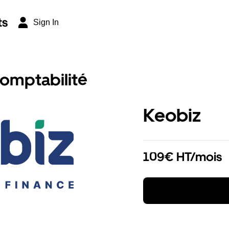
ts
Sign In
comptabilité
Keobiz
109€ HT/mois