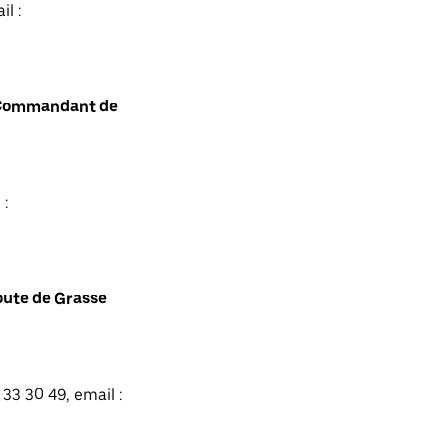
l :
t Commandant de
 :
oute de Grasse
33 30 49, email :