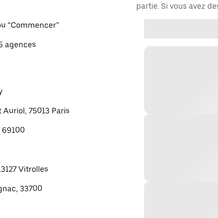
partie. Si vous avez d
" ou “Commencer”
 5 agences
y
 Auriol, 75013 Paris
, 69100
13127 Vitrolles
gnac, 33700