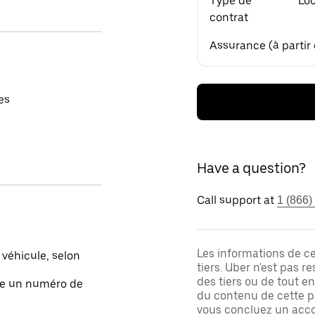
Type de
Loc
contrat
Assurance (à partir
es
Have a question?
Call support at
1 (866)
Les informations de c
 véhicule, selon
tiers. Uber n'est pas 
des tiers ou de tout e
ite un numéro de
du contenu de cette pa
vous concluez un acco