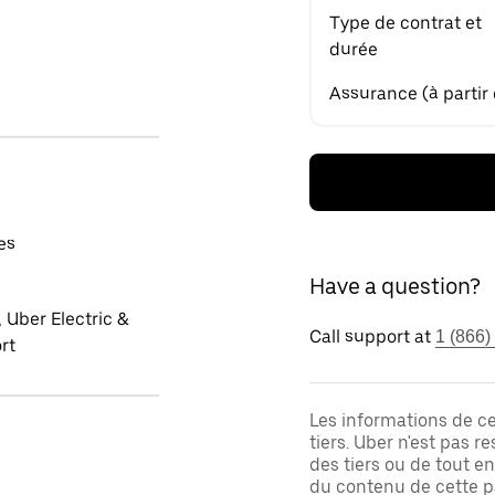
Type de contrat et
durée
Assurance (à partir
es
Have a question?
 Uber Electric &
Call support at
1 (866)
rt
Les informations de c
tiers. Uber n'est pas 
des tiers ou de tout e
du contenu de cette pa