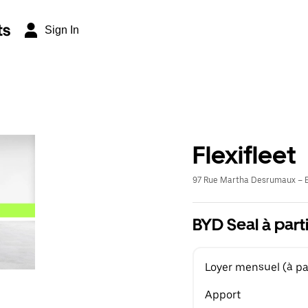
ts
Sign In
Flexifleet
97 Rue Martha Desrumaux – E
BYD Seal à part
Loyer mensuel (à par
Apport