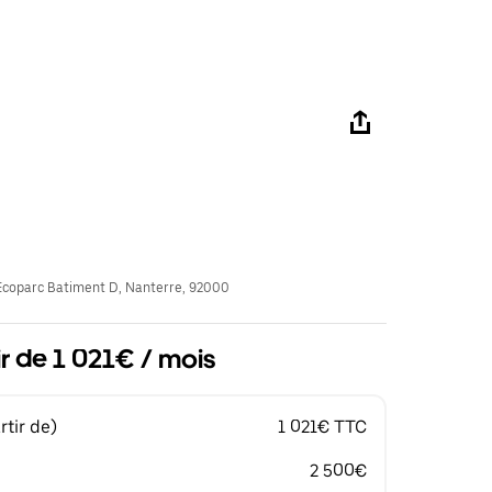
coparc Batiment D, Nanterre, 92000
ir de 1 021€ / mois
tir de)
1 021€ TTC
2 500€