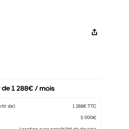
r de 1 288€ / mois
tir de)
1 288€ TTC
5 000€