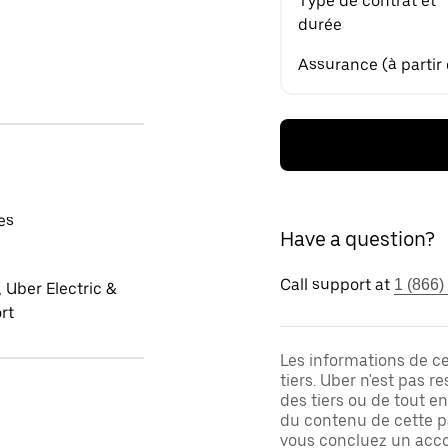
Type de contrat et
durée
Assurance (à partir
es
Have a question?
Call support at
1 (866)
 Uber Electric &
rt
Les informations de c
tiers. Uber n'est pas 
des tiers ou de tout e
du contenu de cette pa
vous concluez un acco