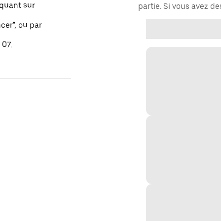
quant sur
partie. Si vous avez d
er", ou par
 07.