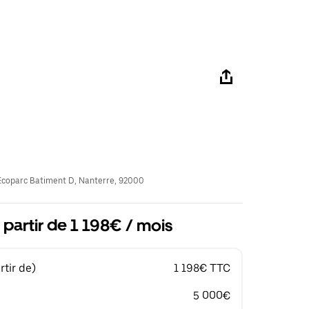
coparc Batiment D, Nanterre, 92000
 partir de 1 198€ / mois
tir de)
1 198€ TTC
5 000€