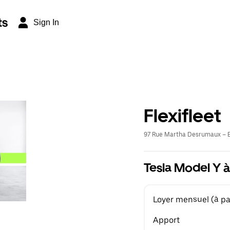
ts
Sign In
Flexifleet
97 Rue Martha Desrumaux – E
Tesla Model Y à
Loyer mensuel (à par
Apport