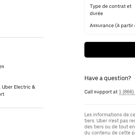
Type de contrat et
durée
Assurance (à partir
es
Have a question?
 Uber Electric &
Call support at
1 (866)
rt
Les informations de c
tiers. Uber n'est pas 
des tiers ou de tout e
du contenu de cette pa