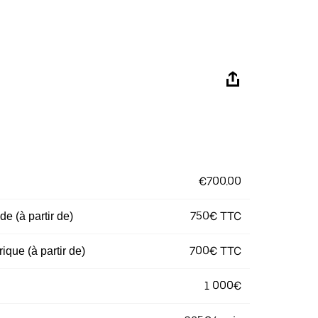
€700.00
750€ TTC
e (à partir de)
700€ TTC
ique (à partir de)
1 000€