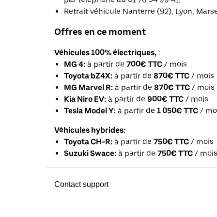
Retrait véhicule Nanterre (92), Lyon, Mars
Offres en ce moment
Véhicules 100% électriques,
:
MG 4:
à partir de
700€ TTC
/ mois
Toyota bZ4X:
à partir de
870€ TTC
/ mois
MG Marvel R:
à partir de
870€ TTC
/ mois
Kia Niro EV:
à partir de
900€ TTC
/ mois
Tesla Model Y:
à partir de
1 050€ TTC
/ mo
Véhicules hybrides:
Toyota CH-R:
à partir de
750€ TTC
/ mois
Suzuki Swace:
à partir de
750€ TTC
/ moi
Contact support