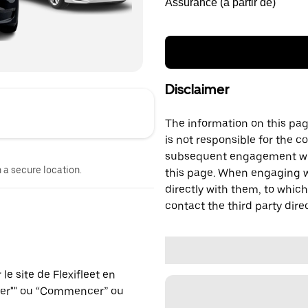
Assurance (à partir de)
Disclaimer
The information on this page
is not responsible for the c
subsequent engagement with
n a secure location.
this page. When engaging wi
directly with them, to which
contact the third party direc
e site de Flexifleet en
ver"" ou “Commencer” ou