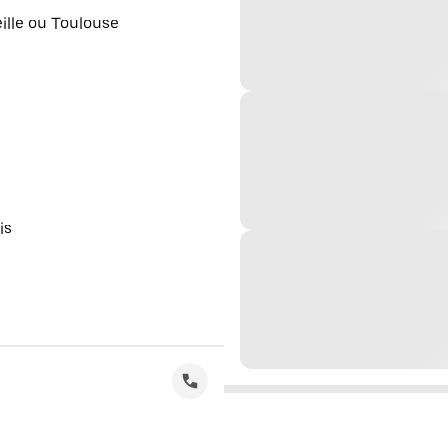
eille ou Toulouse
is
s