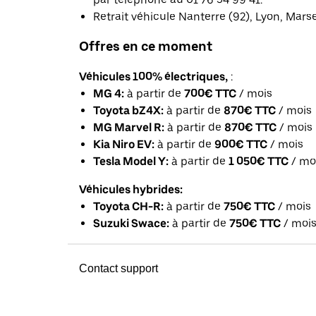
Retrait véhicule Nanterre (92), Lyon, Mars
Offres en ce moment
Véhicules 100% électriques,
:
MG 4:
à partir de
700€ TTC
/ mois
Toyota bZ4X:
à partir de
870€ TTC
/ mois
MG Marvel R:
à partir de
870€ TTC
/ mois
Kia Niro EV:
à partir de
900€ TTC
/ mois
Tesla Model Y:
à partir de
1 050€ TTC
/ mo
Véhicules hybrides:
Toyota CH-R:
à partir de
750€ TTC
/ mois
Suzuki Swace:
à partir de
750€ TTC
/ moi
Contact support