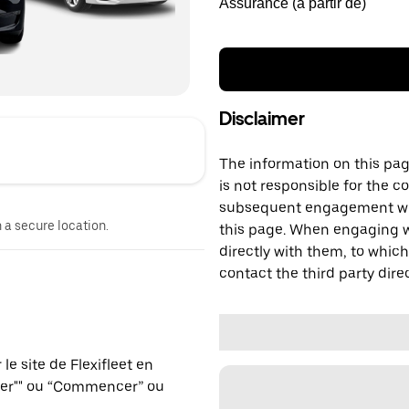
Assurance (à partir de)
Disclaimer
The information on this page
is not responsible for the c
subsequent engagement with
n a secure location.
this page. When engaging wi
directly with them, to which
contact the third party direc
e site de Flexifleet en
ver"" ou “Commencer” ou