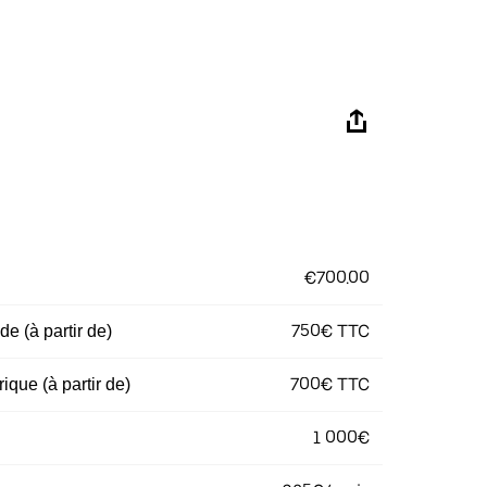
€700.00
750€ TTC
e (à partir de)
700€ TTC
ique (à partir de)
1 000€