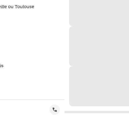
eille ou Toulouse
is
s