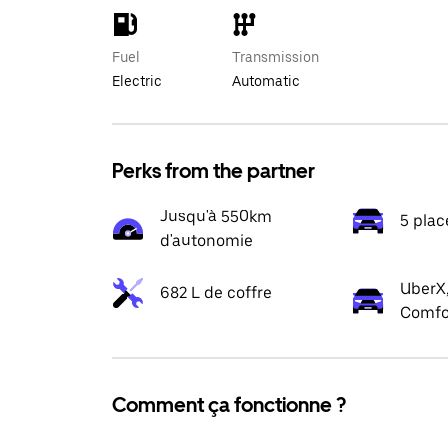
Fuel
Transmission
Electric
Automatic
Perks from the partner
Jusqu'à 550km
5 plac
d'autonomie
UberX,
682 L de coffre
Comfo
Comment ça fonctionne ?