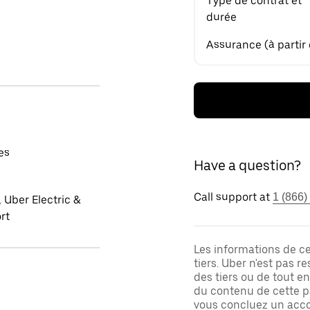
Type de contrat et
durée
Assurance (à partir
es
Have a question?
Call support at
1 (866)
 Uber Electric &
rt
Les informations de c
tiers. Uber n'est pas 
des tiers ou de tout e
du contenu de cette pa
vous concluez un acco