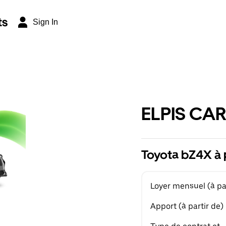
ts
Sign In
ELPIS CAR
Toyota bZ4X à 
Loyer mensuel (à par
Apport (à partir de)