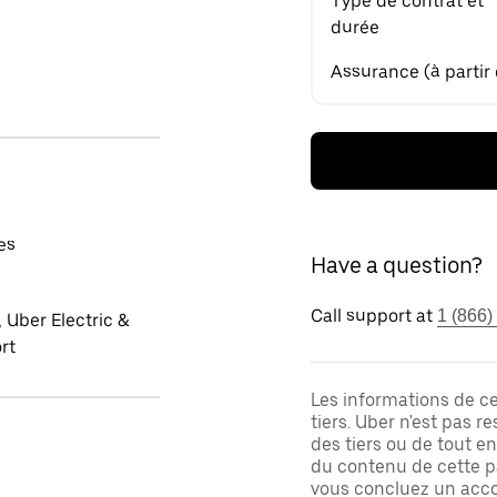
Type de contrat et
durée
Assurance (à partir
es
Have a question?
Call support at
1 (866)
 Uber Electric &
rt
Les informations de c
tiers. Uber n'est pas 
des tiers ou de tout e
du contenu de cette pa
vous concluez un acco