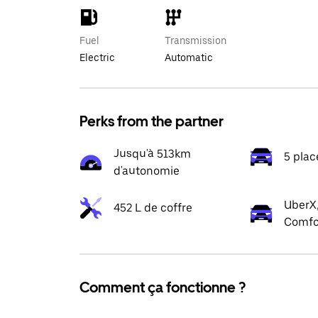
Fuel
Transmission
Electric
Automatic
Perks from the partner
Jusqu'à 513km
5 plac
d'autonomie
UberX,
452 L de coffre
Comfo
Comment ça fonctionne ?