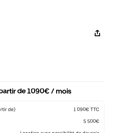
partir de 1090€ / mois
tir de)
1 090€ TTC
5 500€