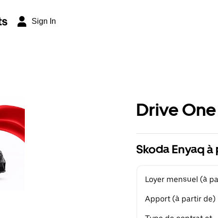
ts
Sign In
Drive One
Skoda Enyaq à 
Loyer mensuel (à par
Apport (à partir de)