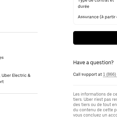
Type de contrat et
durée
Assurance (à partir
es
Have a question?
Call support at
1 (866)
 Uber Electric &
rt
Les informations de c
tiers. Uber n'est pas 
des tiers ou de tout e
du contenu de cette pa
vous concluez un acco