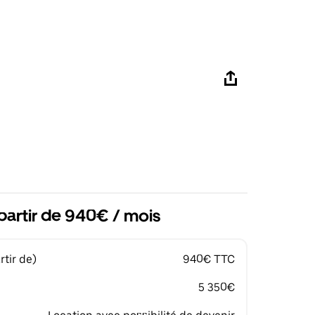
partir de 940€ / mois
tir de)
940€ TTC
5 350€