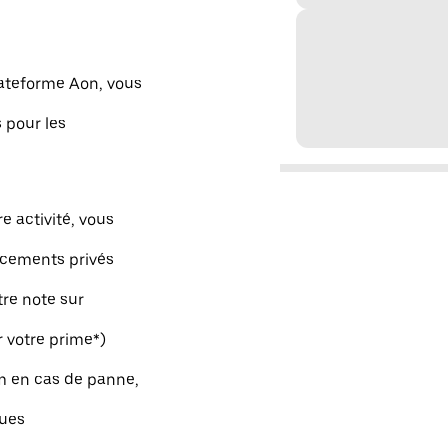
lateforme Aon, vous
 pour les
e activité, vous
acements privés
tre note sur
r votre prime*)
m en cas de panne,
ques