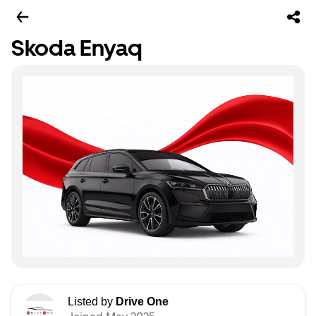
Skoda Enyaq
Listed by
Drive One