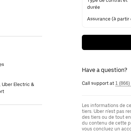
Type de contrat et
durée
Assurance (à partir
es
Have a question?
Call support at
1 (866)
 Uber Electric &
rt
Les informations de c
tiers. Uber n'est pas 
des tiers ou de tout e
du contenu de cette pa
vous concluez un acco