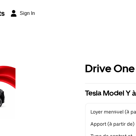
ts
Sign In
Drive One
Tesla Model Y à
Loyer mensuel (à par
Apport (à partir de)