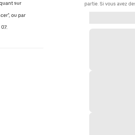
quant sur
partie. Si vous avez d
er", ou par
 07.