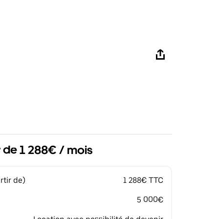
r de 1 288€ / mois
tir de)
1 288€ TTC
5 000€