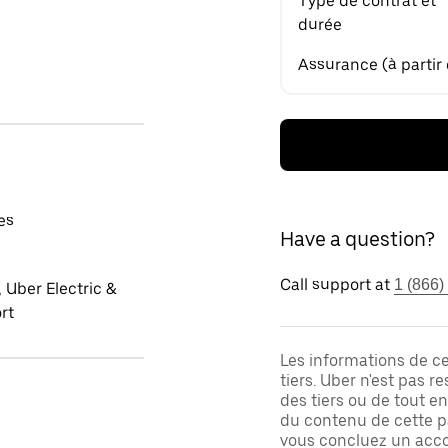
Type de contrat et
durée
Assurance (à partir
es
Have a question?
Call support at
1 (866)
 Uber Electric &
rt
Les informations de c
tiers. Uber n'est pas 
des tiers ou de tout e
du contenu de cette pa
vous concluez un acco