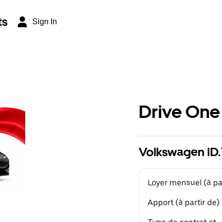
ts
Sign In
Drive One
Volkswagen ID.7
Loyer mensuel (à par
Apport (à partir de)