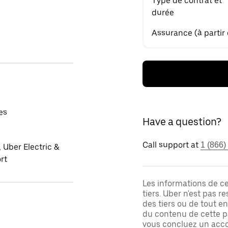
Type de contrat et
durée
Assurance (à partir
es
Have a question?
Call support at
1 (866)
 Uber Electric &
rt
Les informations de c
tiers. Uber n'est pas 
des tiers ou de tout e
du contenu de cette pa
vous concluez un acco