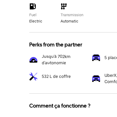
Fuel
Transmission
Electric
Automatic
Perks from the partner
Jusqu'à 702km
5 plac
d'autonomie
UberX,
532 L de coffre
Comfo
Comment ça fonctionne ?